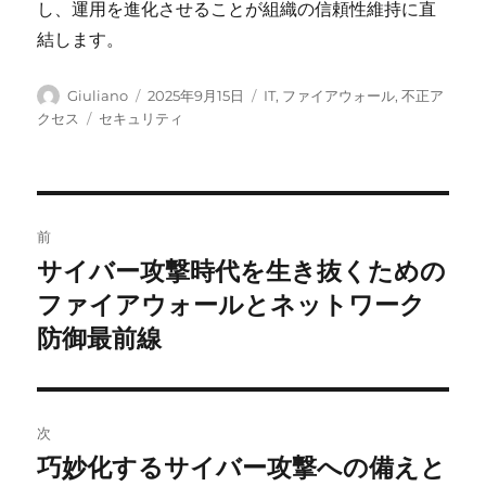
し、運用を進化させることが組織の信頼性維持に直
結します。
投
投
カ
Giuliano
2025年9月15日
IT
,
ファイアウォール
,
不正ア
稿
稿
テ
タ
クセス
セキュリティ
者
日:
ゴ
グ
リ
ー
投
前
稿
サイバー攻撃時代を生き抜くための
前
の
ファイアウォールとネットワーク
ナ
投
防御最前線
ビ
稿:
ゲ
次
ー
巧妙化するサイバー攻撃への備えと
次