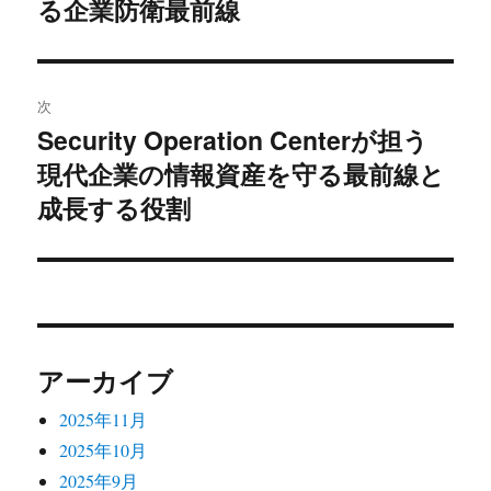
投
る企業防衛最前線
ビ
稿:
ゲ
次
ー
Security Operation Centerが担う
次
シ
現代企業の情報資産を守る最前線と
の
投
成長する役割
ョ
稿:
ン
アーカイブ
2025年11月
2025年10月
2025年9月