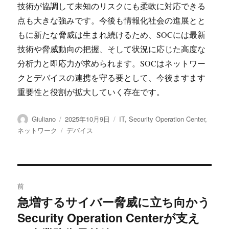
技術が協調して未知のリスクにも柔軟に対応できる
点も大きな強みです。今後も情報化社会の進展とと
もに新たな脅威は生まれ続けるため、SOCには最新
技術や脅威動向の把握、そして状況に応じた高度な
分析力と即応力が求められます。SOCはネットワー
クとデバイスの連携を守る要として、今後ますます
重要性と役割が拡大していく存在です。
投
投
カ
Giuliano
2025年10月9日
IT
,
Security Operation Center
,
稿
稿
テ
タ
ネットワーク
デバイス
者
日:
ゴ
グ
リ
ー
投
前
稿
急増するサイバー脅威に立ち向かう
前
Security Operation Centerが支え
の
ナ