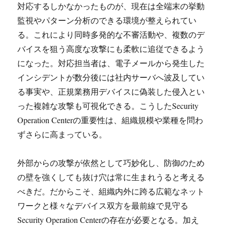
対応するしかなかったものが、現在は全端末の挙動
監視やパターン分析のできる環境が整えられてい
る。これにより同時多発的な不審活動や、複数のデ
バイスを狙う高度な攻撃にも柔軟に追従できるよう
になった。対応担当者は、電子メールから発生した
インシデントが数分後には社内サーバへ波及してい
る事実や、正規業務用デバイスに偽装した侵入とい
った複雑な攻撃も可視化できる。こうしたSecurity
Operation Centerの重要性は、組織規模や業種を問わ
ずさらに高まっている。
外部からの攻撃が依然として巧妙化し、防御のため
の壁を強くしても抜け穴は常に生まれうると考える
べきだ。だからこそ、組織内外に跨る広範なネット
ワークと様々なデバイス双方を最前線で見守る
Security Operation Centerの存在が必要となる。加え